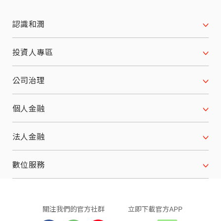
認識和潤
公司沿革
投資人專區
願景使命 經營理念
財務資訊
公司治理
關係企業
月合併營收
公司治理架構
個人金融
榮耀與肯定
每季財務報表
董事會
汽車分期
法人金融
服務據點
法人說明會
董事會重要決議
機車分期
設備分期
數位服務
股東會訊息
功能性委員會
重機分期
原物料分期
行動繳款
關注我們
的官方社群
立即下載
官方APP
股東會資料
內部稽核
原車融資分期
應收帳款
LINE 個人化服務