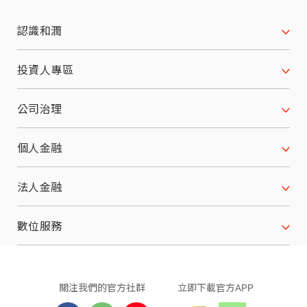
認識和潤
公司沿革
投資人專區
願景使命 經營理念
財務資訊
公司治理
關係企業
月合併營收
公司治理架構
個人金融
榮耀與肯定
每季財務報表
董事會
汽車分期
法人金融
服務據點
法人說明會
董事會重要決議
機車分期
設備分期
數位服務
股東會訊息
功能性委員會
重機分期
原物料分期
行動繳款
關注我們
的官方社群
立即下載
官方APP
股東會資料
內部稽核
原車融資分期
應收帳款
LINE 個人化服務