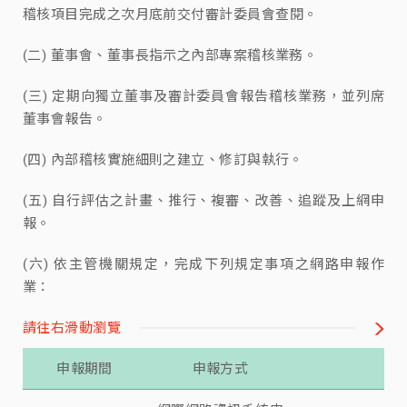
稽核項目完成之次月底前交付審計委員會查閱。
(二) 董事會、董事長指示之內部專案稽核業務。
(三) 定期向獨立董事及審計委員會報告稽核業務，並列席
董事會報告。
(四) 內部稽核實施細則之建立、修訂與執行。
(五) 自行評估之計畫、推行、複審、改善、追蹤及上網申
報。
(六) 依主管機關規定，完成下列規定事項之網路申報作
業：
請往右滑動瀏覽
申報期間
申報方式
申