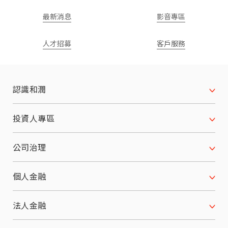
最新消息
影音專區
人才招募
客戶服務
認識和潤
公司沿革
投資人專區
願景使命 經營理念
財務資訊
公司治理
關係企業
月合併營收
公司治理架構
個人金融
榮耀與肯定
每季財務報表
董事會
汽車分期
法人金融
服務據點
法人說明會