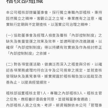
本公司稽核部隸屬董事會，採行獨立專職內部稽核，秉持
超然獨立之精神，客觀公正之立場、專業應有之注意，確
實執行定期與不定期查核，以落實公司治理之精神：
(一) 協助董事會及經理人檢查及覆核「內部控制制度」之
缺失及衡量營運之效果及效率，並適時提供改進建議，以
確保「內部控制制度」得以持續有效實施及作為檢討修正
「內部控制制度」之依據。
(二) 對各項營運活動，做廣泛而深入之稽查與分析，以確
認各項業務處理均符合法令及公司規章之規定，並就查核
發現缺失及異常事項，據實揭露於稽核報告加以追蹤至改
善為止，以提高經營績效。
稽核部設置稽核主管1人，專職之內部稽核3人。稽核主管
之任免，應經審計委員會同意，並提報董事會通過；
內部稽核人員之任免、考評、薪資報酬依本公司「管理事