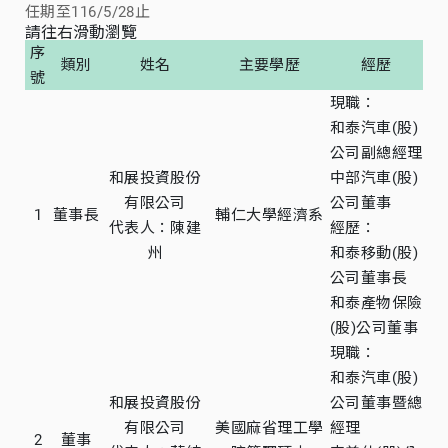
任期至116/5/28止
請往右滑動瀏覽
序
類別
姓名
主要學歷
經歷
號
現職：
和泰汽車(股)
公司副總經理
和展投資股份
中部汽車(股)
有限公司
公司董事
1
董事長
輔仁大學經濟系
代表人：陳建
經歷：
州
和泰移動(股)
公司董事長
和泰產物保險
(股)公司董事
現職：
和泰汽車(股)
和展投資股份
公司董事暨總
有限公司
美國麻省理工學
經理
2
董事