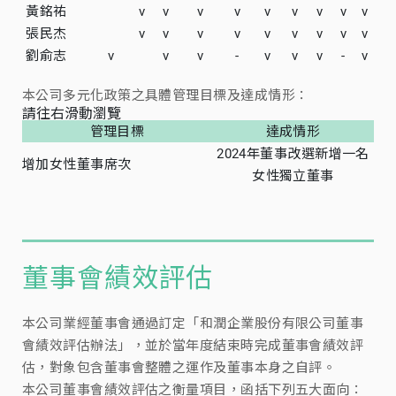
黃銘祐
v
v
v
v
v
v
v
v
v
張民杰
v
v
v
v
v
v
v
v
v
劉俞志
v
v
v
-
v
v
v
-
v
本公司多元化政策之具體管理目標及達成情形：
請往右滑動瀏覽
管理目標
達成情形
2024年董事改選新增一名
增加女性董事席次
女性獨立董事
董事會績效評估
本公司業經董事會通過訂定「和潤企業股份有限公司董事
會績效評估辦法」，並於當年度結束時完成董事會績效評
估，對象包含董事會整體之運作及董事本身之自評。
本公司董事會績效評估之衡量項目，函括下列五大面向：