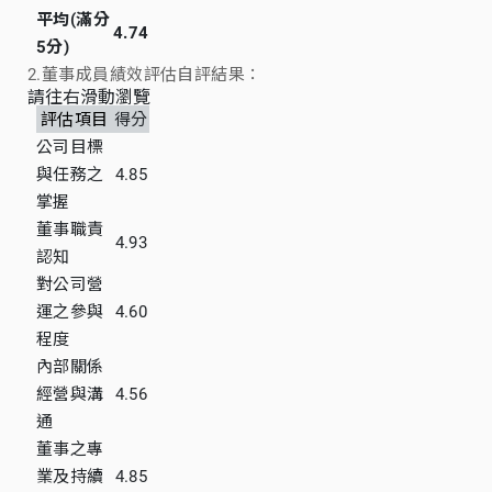
平均(滿分
4.74
5分)
2.董事成員績效評估自評結果：
請往右滑動瀏覽
評估項目
得分
公司目標
與任務之
4.85
掌握
董事職責
4.93
認知
對公司營
運之參與
4.60
程度
內部關係
經營與溝
4.56
通
董事之專
業及持續
4.85