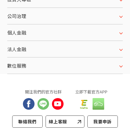
願景使命 經營理念
財務資訊
公司治理
關係企業
月合併營收
公司治理架構
個人金融
榮耀與肯定
每季財務報表
董事會
汽車分期
法人金融
服務據點
法人說明會
董事會重要決議
機車分期
設備分期
數位服務
股東會訊息
功能性委員會
重機分期
原物料分期
行動繳款
關注我們
的官方社群
立即下載
官方APP
股東會資料
內部稽核
原車融資分期
應收帳款
LINE 個人化服務
主要股東名單
公司章程及辦法
商品分期
企業客戶服務
數位工具
聯絡我們
線上客服
我要申訴
歷年股利資訊
為提供您更好的網站體驗，和潤企業網站採用Cookies
消費者保護專區