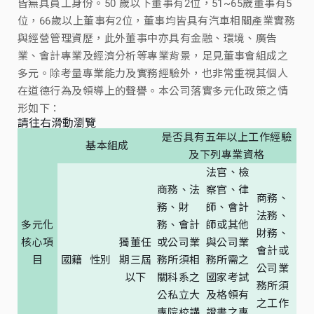
皆無具員工身份。50 歲以下董事有2位，51~65歲董事有5
位，66歲以上董事有2位，董事均皆具有汽車相關產業實務
與經營管理資歷，此外董事中亦具有金融、環境、廣告
業、會計專業及經濟分析等專業背景，足見董事會組成之
多元。除考量專業能力及實務經驗外，也非常重視其個人
在道德行為及領導上的聲譽。本公司落實多元化政策之情
形如下：
請往右滑動瀏覽
是否具有五年以上工作經驗
基本組成
及下列專業資格
法官、檢
商務、法
察官、律
商務、
務、財
師、會計
法務、
多元化
務、會計
師或其他
財務、
核心項
獨董任
或公司業
與公司業
會計或
目
國籍
性別
期三屆
務所須相
務所需之
公司業
以下
關科系之
國家考試
務所須
公私立大
及格領有
之工作
專院校講
證書之專