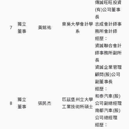
傳誠旺旺投資
(有)公司董事
長
獨立
東吳大學會計學
志成會計師事
7
黃銘祐
董事
系
務所會計師
經歷：
資誠聯合會計
師事務所副所
長
資誠企業管理
顧問(股)公司
副董事長
經歷：
和泰汽車(股)
獨立
匹茲堡州立大學
8
張民杰
公司副總經理
董事
工業技術所碩士
南都汽車(股)
公司總經理
經歷：