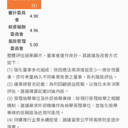
分)
審計委員
4.90
會
薪資報酬
4.96
委員會
風險管理
5.00
委員會
整體評估結果顯示，董事會運作良好，其建議及改善方式
如下：
(1) 強化董事多元組成：除因應法規須增設至少一席女性董
事，亦可考量納入不同專業背景之董事，有利風險評估。
(2) 議事錄發言記載：為利回顧過往經驗，以強化未來決策
評估，建議擇要記載討論內容。
(3) 受理檢舉單位及外部檢舉專線：除現行受理檢舉之相關
機制，建議尋求外部機構作為檢舉受理單位，並強化檢舉
專線的信賴度及近用可能性。
(4) 持續推行企業永續經營：建議留意公平待客原則並逐步
落實。