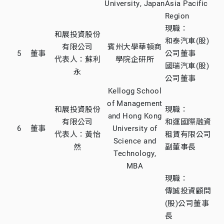
University, Japan
Asia Pacific
Region
現職：
和展投資股份
和泰汽車(股)
有限公司
賓州大學華頓商
5
董事
公司董事
代表人：蘇利
學院企研所
國瑞汽車(股)
永
公司董事
Kellogg School
of Management
和展投資股份
現職：
and Hong Kong
有限公司
和運國際融資
6
董事
University of
代表人：黃怡
租賃有限公司
Science and
然
副董事長
Technology,
MBA
現職：
傳誠投資顧問
(股)公司董事
長