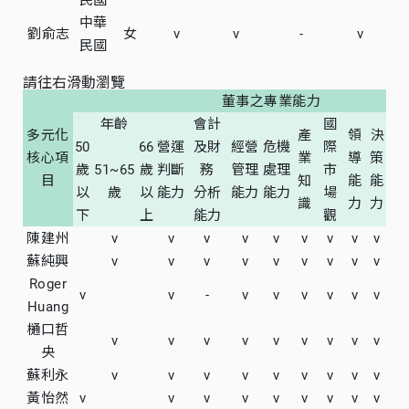
中華
劉俞志
女
v
v
-
v
民國
請往右滑動瀏覽
董事之專業能力
年齡
會計
國
多元化
產
領
決
50
66
營運
及財
經營
危機
際
核心項
業
導
策
歲
51~65
歲
判斷
務
管理
處理
市
目
知
能
能
以
歲
以
能力
分析
能力
能力
場
識
力
力
下
上
能力
觀
陳建州
v
v
v
v
v
v
v
v
v
蘇純興
v
v
v
v
v
v
v
v
v
Roger
v
v
-
v
v
v
v
v
v
Huang
樋口哲
v
v
v
v
v
v
v
v
v
央
蘇利永
v
v
v
v
v
v
v
v
v
黃怡然
v
v
v
v
v
v
v
v
v