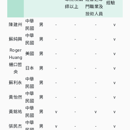
經驗
師以上
門職業及
技術人員
中華
陳建州
男
-
-
-
v
民國
中華
蘇純興
男
-
-
-
v
民國
Roger
美國
男
-
-
-
v
Huang
樋口哲
日本
男
-
-
-
v
央
中華
蘇利永
男
-
-
-
v
民國
中華
黃怡然
男
-
-
-
v
民國
中華
黃銘祐
男
v
-
v
v
民國
中華
張民杰
男
v
-
-
v
民國