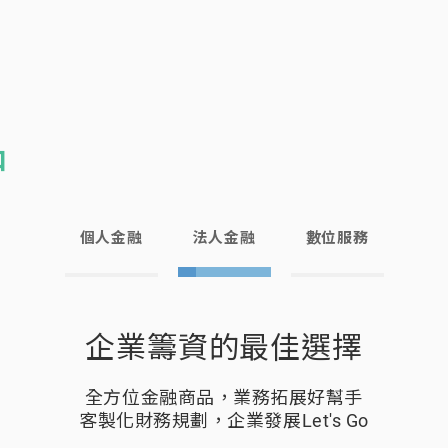
品
個人金融
法人金融
數位服務
true
true
true
true
true
true
全方位數位行動金融服務
理財幫手，夢想推手
企業籌資的最佳選擇
從分期、繳款到售後一條龍式數位服務
立即申辦免等待，一通電話馬上辦
全方位金融商品，業務拓展好幫手
輕鬆宅在家也可完成，擁有更多自由時間，即刻體驗！
輕鬆還款無負擔，支持您實現夢想！
客製化財務規劃，企業發展Let's Go